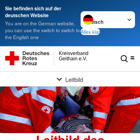
Sie befinden sich auf der
Sprache wechseln zu
deutschen Website
You are on the German website,
you can use the switch to switch to
Alles klar
the English one
Kreisverband
Geithain e.V.
Leitbild
Leitbild des