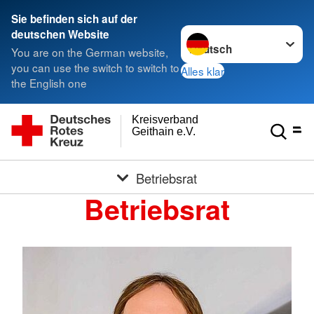
Sie befinden sich auf der
Sprache wechseln zu
deutschen Website
You are on the German website,
you can use the switch to switch to
Alles klar
the English one
Kreisverband
Geithain e.V.
Betriebsrat
Betriebsrat