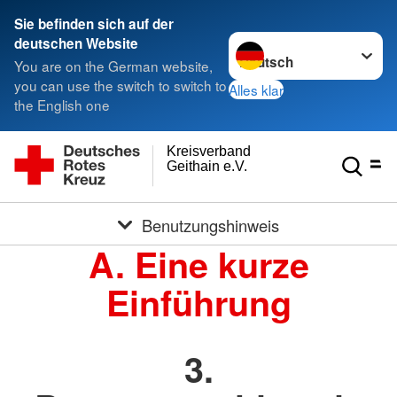
Sie befinden sich auf der
Sprache wechseln zu
deutschen Website
You are on the German website,
you can use the switch to switch to
Alles klar
the English one
Kreisverband
Geithain e.V.
Benutzungshinweis
A. Eine kurze
Einführung
3.