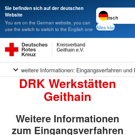
Sie befinden sich auf der deutschen
Sprache wechseln
Website
You are on the German website, you can
Alles klar
use the switch to switch to the English one
Kreisverband
Geithain e.V.
weitere Informationen: Eingangsverfahren und 
DRK Werkstätten
Geithain
Weitere Informationen
zum Eingangsverfahren