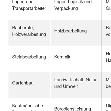
Lager- und
Lager, Logistik und
Ma
Transportarbeiter
Verpackung
Gü
Bauberufe,
Be
Holzbearbeitung
Holzverarbeitung
vo
He
Steinbearbeitung
Keramik
Ha
Landwirtschaft, Natur
Ma
Gartenbau
und Umwelt
be
Kaufmännische
Di
Bürodienstleistung