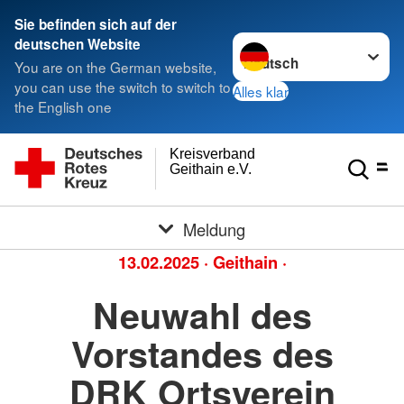
Sie befinden sich auf der
Sprache wechseln zu
deutschen Website
You are on the German website,
you can use the switch to switch to
Alles klar
the English one
Kreisverband
Geithain e.V.
Meldung
13.02.2025
·
Geithain
·
Neuwahl des
Vorstandes des
DRK Ortsverein