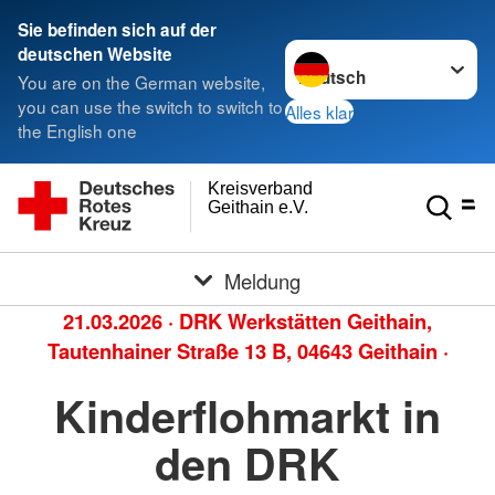
Sie befinden sich auf der
Sprache wechseln zu
deutschen Website
You are on the German website,
you can use the switch to switch to
Alles klar
the English one
Kreisverband
Geithain e.V.
Meldung
21.03.2026
·
DRK Werkstätten Geithain,
Tautenhainer Straße 13 B, 04643 Geithain
·
Kinderflohmarkt in
den DRK