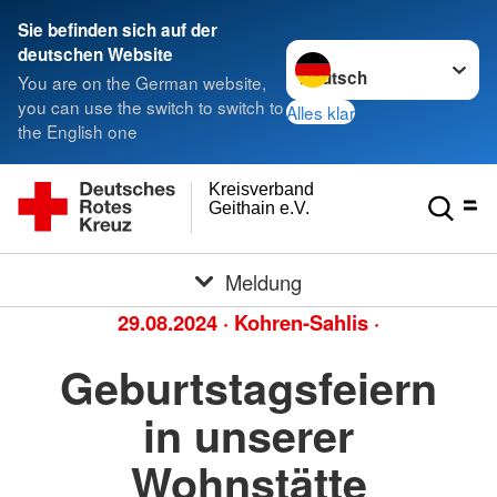
Sie befinden sich auf der
Sprache wechseln zu
deutschen Website
You are on the German website,
you can use the switch to switch to
Alles klar
the English one
Kreisverband
Geithain e.V.
Meldung
29.08.2024
·
Kohren-Sahlis
·
Geburtstagsfeiern
in unserer
Wohnstätte