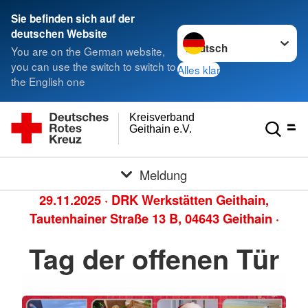
Sie befinden sich auf der
Sprache wechseln zu
deutschen Website
You are on the German website,
you can use the switch to switch to
Alles klar
the English one
Kreisverband
Geithain e.V.
Meldung
29.11.2025
·
DRK Werkstätten Geithain,
Tautenhainer Straße 13 B, 04643 Geithain
·
Tag der offenen Tür