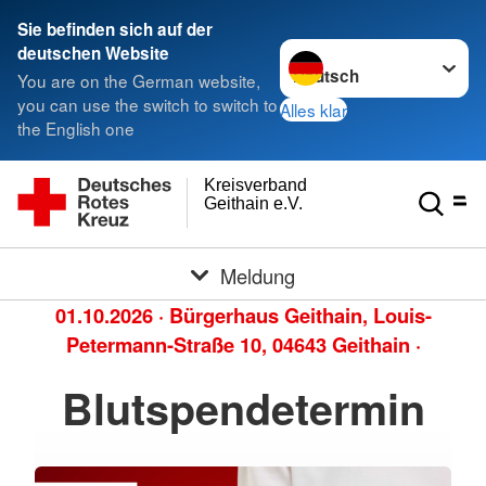
Sie befinden sich auf der
Sprache wechseln zu
deutschen Website
You are on the German website,
you can use the switch to switch to
Alles klar
the English one
Kreisverband
Geithain e.V.
Meldung
01.10.2026
·
Bürgerhaus Geithain, Louis-
Petermann-Straße 10, 04643 Geithain
·
Blutspendetermin