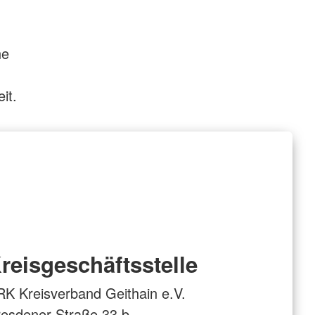
ne
it.
reisgeschäftsstelle
K Kreisverband Geithain e.V.
esdener Straße 33 b