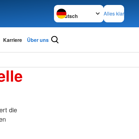
Sprache wechseln zu
Alles klar
Karriere
Über uns
lle
ert die
den