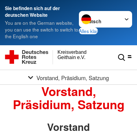
Sie befinden sich auf der
Sprache wechseln zu
deutschen Website
You are on the German website,
you can use the switch to switch to
Alles klar
the English one
Kreisverband
Geithain e.V.
Vorstand, Präsidium, Satzung
Vorstand,
Präsidium, Satzung
Vorstand