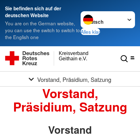
Sie befinden sich auf der
Sprache wechseln zu
deutschen Website
You are on the German website,
you can use the switch to switch to
Alles klar
the English one
Kreisverband
Geithain e.V.
Vorstand, Präsidium, Satzung
Vorstand,
Präsidium, Satzung
Vorstand