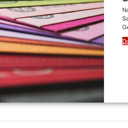
Na
Sa
Ge
D