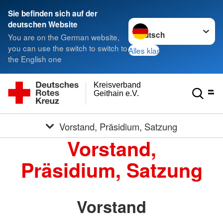
Sie befinden sich auf der
Sprache wechseln zu
deutschen Website
You are on the German website,
you can use the switch to switch to
Alles klar
the English one
Kreisverband
Geithain e.V.
Vorstand, Präsidium, Satzung
Vorstand,
Präsidium, Satzung
Vorstand